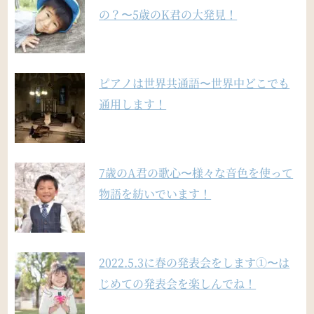
の？〜5歳のK君の大発見！
ピアノは世界共通語〜世界中どこでも
通用します！
7歳のA君の歌心〜様々な音色を使って
物語を紡いでいます！
2022.5.3に春の発表会をします①〜は
じめての発表会を楽しんでね！