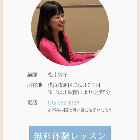
講師
松土敦子
所在地
横浜市旭区二俣川2丁目
※二俣川駅南口より徒歩5分
電話
045-362-4329
※不在の際は留守電にお願いします
無料体験レッスン