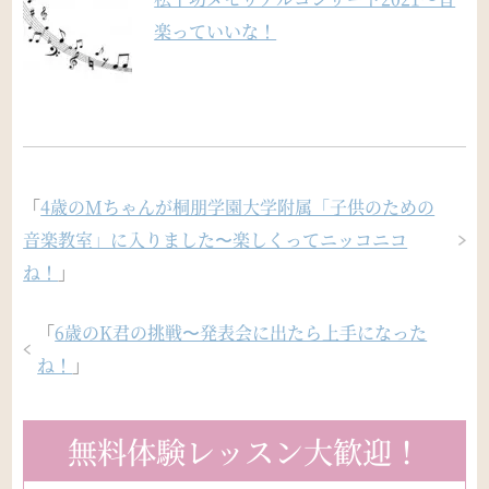
楽っていいな！
「
4歳のMちゃんが桐朋学園大学附属「子供のための
音楽教室」に入りました〜楽しくってニッコニコ
ね！
」
「
6歳のK君の挑戦〜発表会に出たら上手になった
ね！
」
無料体験レッスン大歓迎！