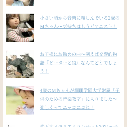
小さい頃から音楽に親しんでいる2歳の
Mちゃん〜気持ちはもうピアニスト！
お子様にお勧めの曲〜例えば交響的物
語『ピーターと狼』なんてどうでしょ
う！
4歳のMちゃんが桐朋学園大学附属「子
供のための音楽教室」に入りました〜
楽しくってニッコニコね！
松下功メモリアルコンサート2021〜音