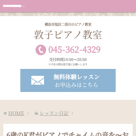
メニュー
横浜市旭区二俣川のピアノ教室
敦子ピアノ教室
045
-
362
-
4329
受付時間10:00〜20:00
※不在の際は留守電にお願いします
無料体験レッスン
お申込みはこちら
HOME
レッスン日記
6歳のK君がピアノでチャイムの音を〜お