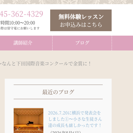
45
-
362
-
4329
無料体験レッスン
時間10:00〜20:00
お申込みはこちら
の際は留守電にお願いします
講師紹介
ブログ
〜なんと下田国際音楽コンクールで金賞に！
最近のブログ
2026.7.20に横浜で発表会を
しました①〜小さな生徒さん
達の成長も嬉しかったです！
（2026年8月6日）