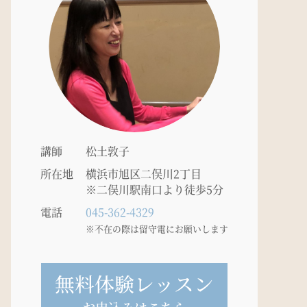
講師
松土敦子
所在地
横浜市旭区二俣川2丁目
※二俣川駅南口より徒歩5分
電話
045-362-4329
※不在の際は留守電にお願いします
無料体験レッスン