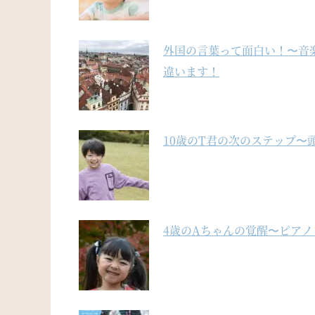
外国の言葉って面白い！〜音
違います！
10歳のT君の次のステップ〜
4歳のAちゃんの覚醒〜ピア