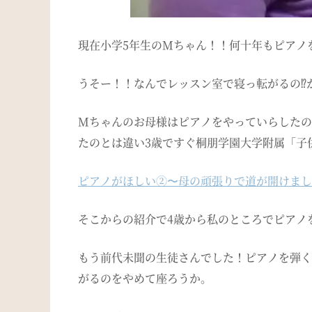
現在小学
5
年生の
M
ちゃん！！何十年もピアノ
うそー！！なんでレッスン室で寝っ転がるの
⁉︎
M
ちゃんのお母様はピアノをやっていらしたの
たのとは違い3
歳ですぐ桐朋学園大学附属「子
ピアノがほしい②〜母の頑張りで道が開けまし
そこからの紹介で
4
歳から私のところでピアノ
もう前代未聞の生徒さんでした！ピアノを弾く
がるのをやめて座ろうか。