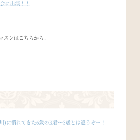
会に出演！！
レッスンはこちらから。
川)に慣れてきた6歳のK君〜3歳とは違うぞー！