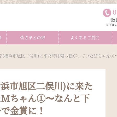
0
受付
※不在
績
皆さまとの絆
よくあるご質問
室(横浜市旭区二俣川)に来た時は寝っ転がっていたMちゃん①
横浜市旭区二俣川)に来た
たMちゃん①〜なんと下
ルで金賞に！