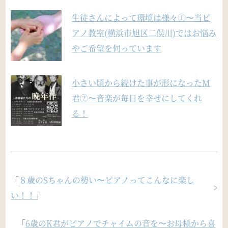
生徒さんによって環境は様々①〜当ピ
アノ教室(横浜市旭区二俣川)ではお悩み
やご希望を伺っています
小さい頃から続けた事が形になったM
君②〜音楽が毎日を幸せにしてくれ
る！
「
８歳のSちゃんの勢い〜ピアノってこんなに楽し
い！！
」
「
6歳のK君がピアノでチャイムの音を〜お母様から喜