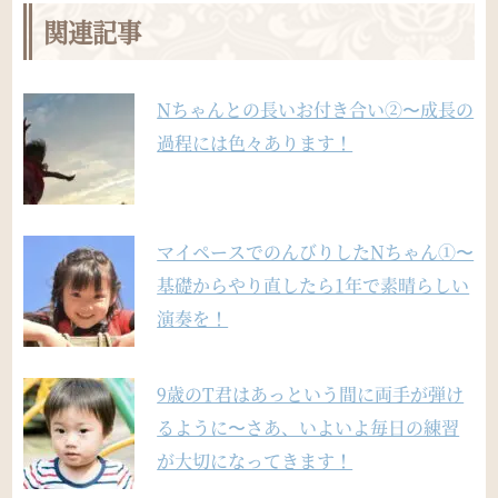
関連記事
Nちゃんとの長いお付き合い②〜成長の
過程には色々あります！
マイペースでのんびりしたNちゃん①〜
基礎からやり直したら1年で素晴らしい
演奏を！
9歳のT君はあっという間に両手が弾け
るように〜さあ、いよいよ毎日の練習
が大切になってきます！