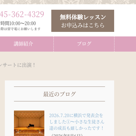
45
-
362
-
4329
無料体験レッスン
時間10:00〜20:00
お申込みはこちら
の際は留守電にお願いします
講師紹介
ブログ
ンサートに出演！
最近のブログ
2026.7.20に横浜で発表会を
しました①〜小さな生徒さん
達の成長も嬉しかったです！
（2026年8月6日）