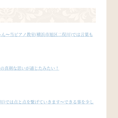
ん〜当ピアノ教室(横浜市旭区二俣川)では言葉も
様の真剣な思いが通じたみたい！
俣川)では点と点を繋げていきます〜できる事を少し