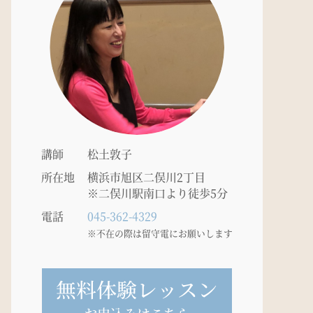
講師
松土敦子
所在地
横浜市旭区二俣川2丁目
※二俣川駅南口より徒歩5分
電話
045-362-4329
※不在の際は留守電にお願いします
無料体験レッスン