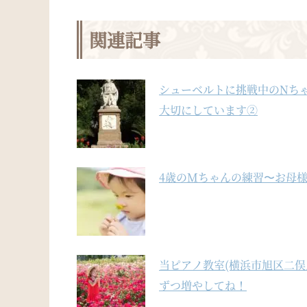
関連記事
シューベルトに挑戦中のNちゃ
大切にしています②
4歳のMちゃんの練習〜お母
当ピアノ教室(横浜市旭区二
ずつ増やしてね！