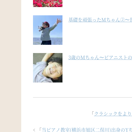
基礎を頑張ったMちゃん②〜
3歳のMちゃん〜ピアニスト
「
クラシックをより
「
当ピアノ教室(横浜市旭区二俣川)出身のY