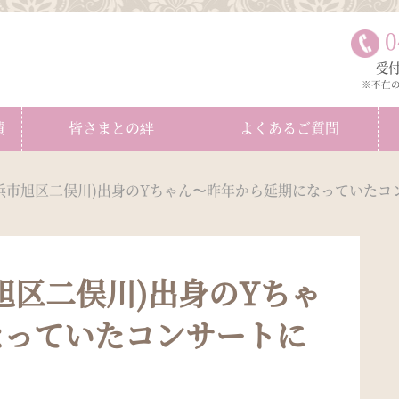
0
受付
※不在
績
皆さまとの絆
よくあるご質問
浜市旭区二俣川)出身のYちゃん〜昨年から延期になっていたコ
旭区二俣川)出身のYちゃ
なっていたコンサートに