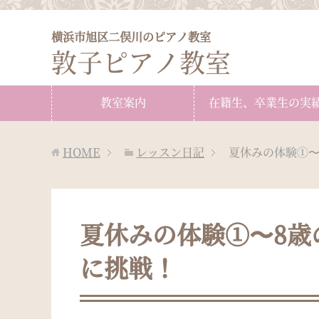
横浜市旭区二俣川のピアノ教室
敦子ピアノ教室
教室案内
在籍生、卒業生の実
HOME
レッスン日記
夏休みの体験①〜
夏休みの体験①〜8歳
に挑戦！