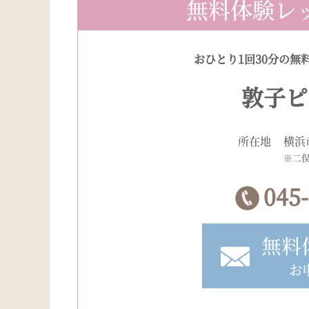
無料体験レ
おひとり1回30分の無
敦子ピ
所在地
横浜
※二
045
無料
お