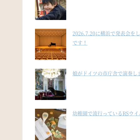
2026.7.20に横浜で発表
です！
娘がドイツの市庁舎で演奏し
幼稚園で流行っているRSウ