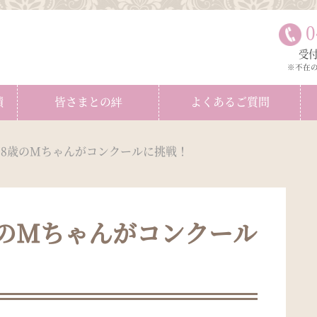
0
受付
※不在
績
皆さまとの絆
よくあるご質問
8歳のMちゃんがコンクールに挑戦！
のMちゃんがコンクール