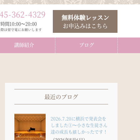
45
-
362
-
4329
無料体験レッスン
時間10:00〜20:00
お申込みはこちら
の際は留守電にお願いします
講師紹介
ブログ
最近のブログ
2026.7.20に横浜で発表会を
しました①〜小さな生徒さん
達の成長も嬉しかったです！
（2026年8月6日）