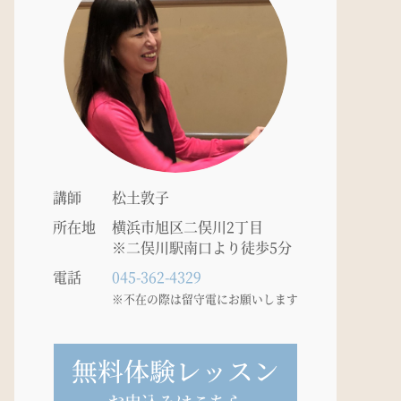
講師
松土敦子
所在地
横浜市旭区二俣川2丁目
※二俣川駅南口より徒歩5分
電話
045-362-4329
※不在の際は留守電にお願いします
無料体験レッスン