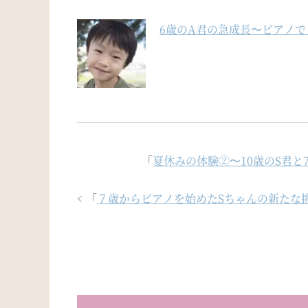
6歳のA君の急成長〜ピアノ
「
夏休みの体験②〜10歳のS君
「
７歳からピアノを始めたSちゃんの新たな