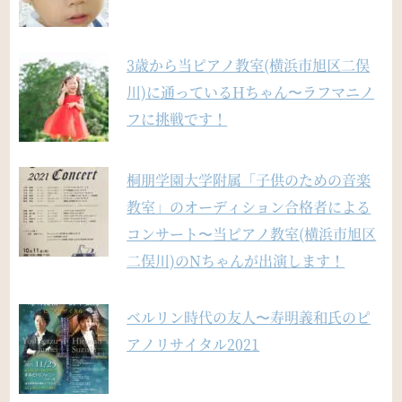
3歳から当ピアノ教室(横浜市旭区二俣
川)に通っているHちゃん〜ラフマニノ
フに挑戦です！
桐朋学園大学附属「子供のための音楽
教室」のオーディション合格者による
コンサート〜当ピアノ教室(横浜市旭区
二俣川)のNちゃんが出演します！
ベルリン時代の友人〜寿明義和氏のピ
アノリサイタル2021