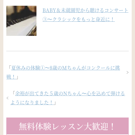
BABY＆未就園児から聴けるコンサート
③〜クラシックをもっと身近に！
「
夏休みの体験①〜8歳のMちゃんがコンクールに挑
戦！
」
「
余裕が出てきた５歳のNちゃん〜心を込めて弾ける
ようになりました！
」
無料体験レッスン大歓迎！