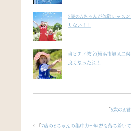
5歳のAちゃんが体験レッス
りない！！
当ピアノ教室(横浜市旭区二俣
良くなったね！
「
6歳のA
「
7歳のYちゃんの集中力〜練習も落ち着い