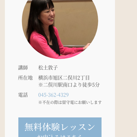
講師
松土敦子
所在地
横浜市旭区二俣川2丁目
※二俣川駅南口より徒歩5分
電話
045-362-4329
※不在の際は留守電にお願いします
無料体験レッスン