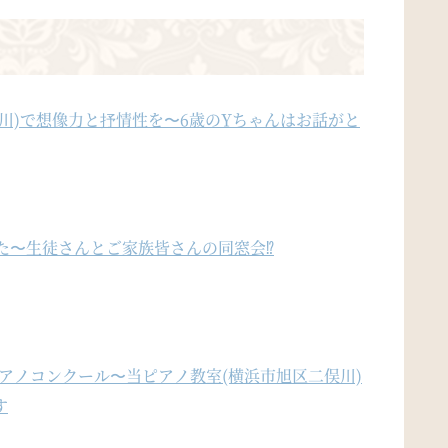
川)で想像力と抒情性を〜6歳のYちゃんはお話がと
ました〜生徒さんとご家族皆さんの同窓会⁉︎
田ピアノコンクール〜当ピアノ教室(横浜市旭区二俣川)
す