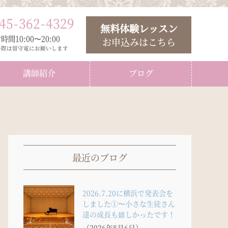
45
-
362
-
4329
無料体験レッスン
時間10:00〜20:00
お申込みはこちら
の際は留守電にお願いします
講師紹介
ブログ
最近のブログ
2026.7.20に横浜で発表会を
しました①〜小さな生徒さん
達の成長も嬉しかったです！
（2026年8月6日）