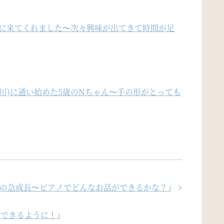
ンに来てくれました〜次々興味が出てきて時間が足
川)に通い始めた5歳のNちゃん〜手の形がとっても
君の急成長〜ピアノでどんなお話ができるかな？
」
てできるように！
」