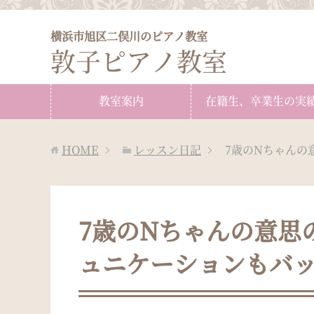
横浜市旭区二俣川のピアノ教室
敦子ピアノ教室
教室案内
在籍生、卒業生の実
HOME
レッスン日記
7歳のNちゃんの
7歳のNちゃんの意思
ュニケーションもバ