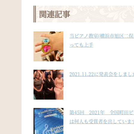
関連記事
当ピアノ教室(横浜市旭区二俣
っても上手
2021.11.22に発表会をし
第45回 2021年 全国町
は何人も受賞者を出していま