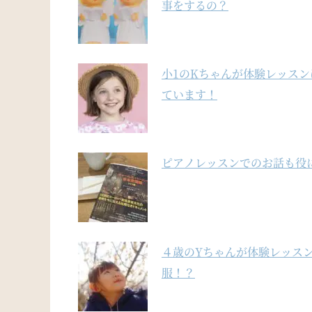
事をするの？
小1のKちゃんが体験レッス
ています！
ピアノレッスンでのお話も役
４歳のYちゃんが体験レッス
服！？