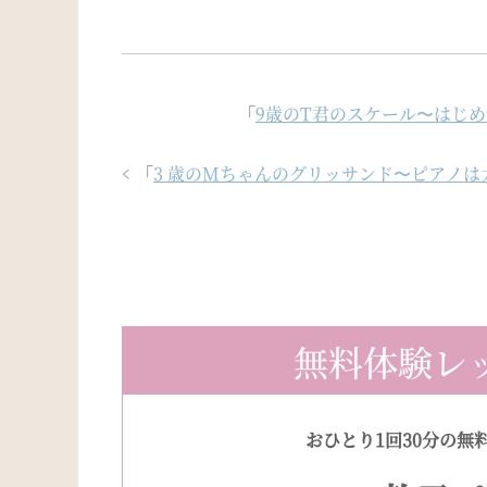
「
9歳のT君のスケール〜はじ
「
3 歳のMちゃんのグリッサンド〜ピアノは大
無料体験レ
おひとり1回30分の無