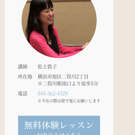
講師
松土敦子
所在地
横浜市旭区二俣川2丁目
※二俣川駅南口より徒歩5分
電話
045-362-4329
※不在の際は留守電にお願いします
無料体験レッスン