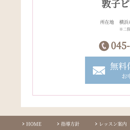
敦子ピ
所在地
横浜
※二
045
無料
お
HOME
指導方針
レッスン案内