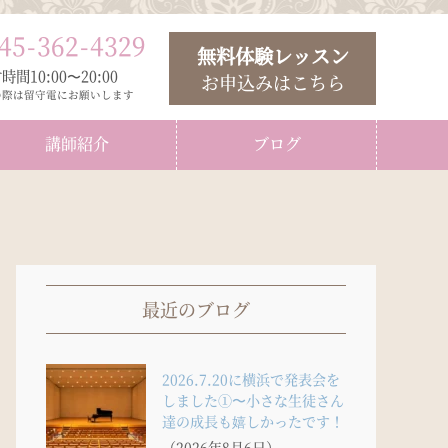
45
-
362
-
4329
無料体験レッスン
時間10:00〜20:00
お申込みはこちら
の際は留守電にお願いします
講師紹介
ブログ
最近のブログ
2026.7.20に横浜で発表会を
しました①〜小さな生徒さん
達の成長も嬉しかったです！
（2026年8月6日）