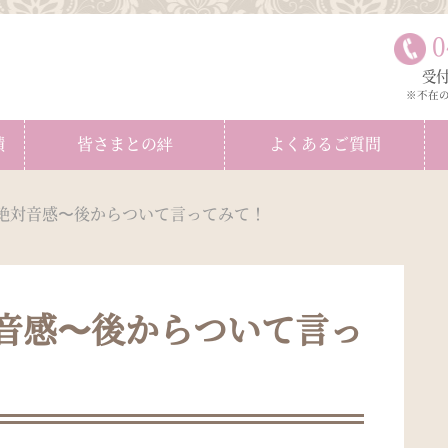
0
受付
※不在
績
皆さまとの絆
よくあるご質問
絶対音感〜後からついて言ってみて！
音感〜後からついて言っ