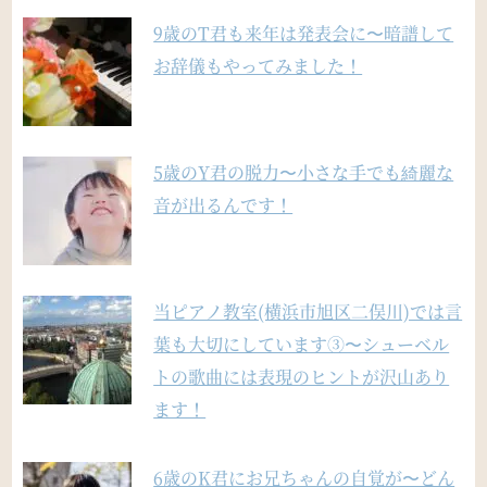
9歳のT君も来年は発表会に〜暗譜して
お辞儀もやってみました！
5歳のY君の脱力〜小さな手でも綺麗な
音が出るんです！
当ピアノ教室(横浜市旭区二俣川)では言
葉も大切にしています③〜シューベル
トの歌曲には表現のヒントが沢山あり
ます！
6歳のK君にお兄ちゃんの自覚が〜どん