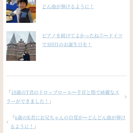
どん曲が弾けるように！
ピアノを続けてよかったね⑤〜ドイツ
で3回目のお誕生日を！
「
10歳のT君のドロップロール〜手首と指で綺麗なス
ラーができました！
」
「
6歳のK君にお兄ちゃんの自覚が〜どんどん曲が弾け
るように！
」