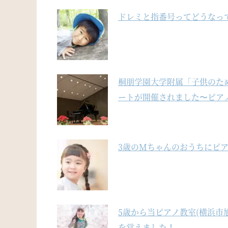
ドレミと指番号ってどうなっ
桐朋学園大学附属「子供のた
ートが開催されました〜ピア
3歳のMちゃんのおうちにピア
5歳から当ピアノ教室(横浜市
を覚えました！