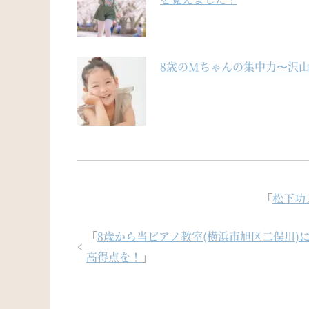
8歳のMちゃんの集中力〜沢
「
松下功
「
8歳から当ピアノ教室(横浜市旭区二俣川)
高得点を！
」