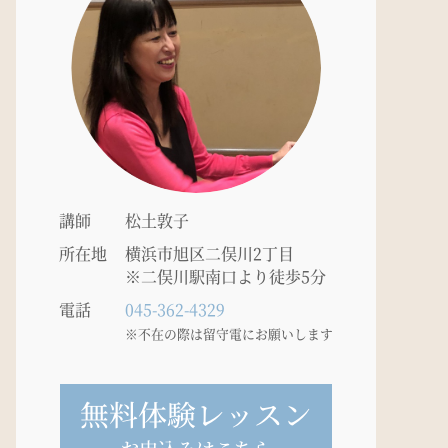
講師
松土敦子
所在地
横浜市旭区二俣川2丁目
※二俣川駅南口より徒歩5分
電話
045-362-4329
※不在の際は留守電にお願いします
無料体験レッスン