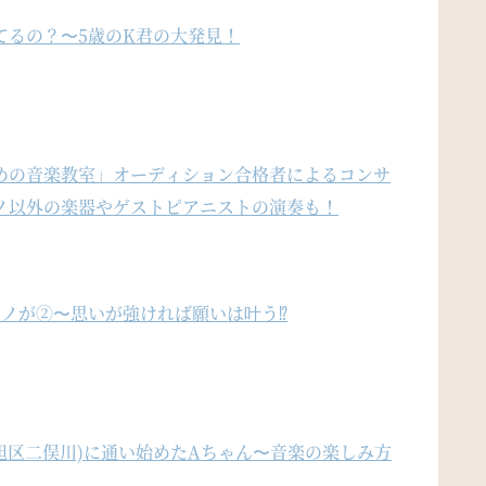
てるの？〜5歳のK君の大発見！
めの音楽教室」オーディション合格者によるコンサ
ノ以外の楽器やゲストピアニストの演奏も！
ノが②〜思いが強ければ願いは叶う⁉︎
旭区二俣川)に通い始めたAちゃん〜音楽の楽しみ方