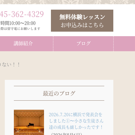
45
-
362
-
4329
無料体験レッスン
時間10:00〜20:00
お申込みはこちら
の際は留守電にお願いします
講師紹介
ブログ
りない！！
最近のブログ
2026.7.20に横浜で発表会を
しました①〜小さな生徒さん
達の成長も嬉しかったです！
（2026年8月6日）