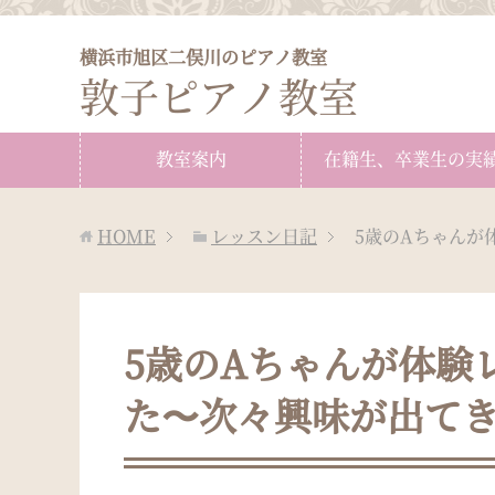
横浜市旭区二俣川のピアノ教室
敦子ピアノ教室
教室案内
在籍生、卒業生の実
HOME
レッスン日記
5歳のAちゃんが
5歳のAちゃんが体験
た〜次々興味が出て