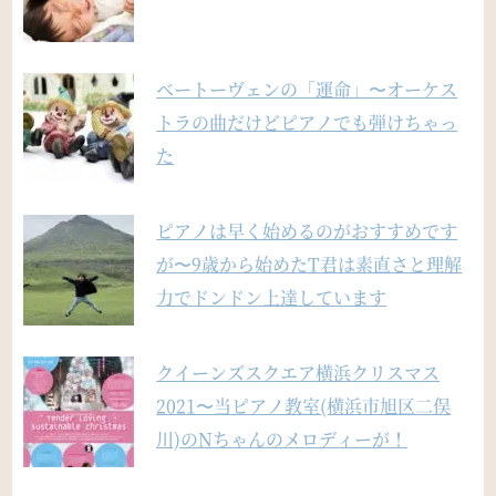
ベートーヴェンの「運命」〜オーケス
トラの曲だけどピアノでも弾けちゃっ
た
ピアノは早く始めるのがおすすめです
が〜9歳から始めたT君は素直さと理解
力でドンドン上達しています
クイーンズスクエア横浜クリスマス
2021〜当ピアノ教室(横浜市旭区二俣
川)のNちゃんのメロディーが！