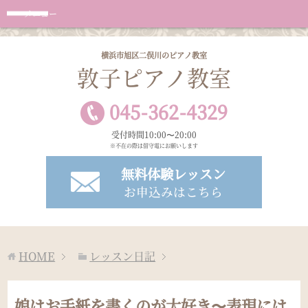
メニュー
横浜市旭区二俣川のピアノ教室
敦子ピアノ教室
045
-
362
-
4329
受付時間10:00〜20:00
※不在の際は留守電にお願いします
無料体験レッスン
お申込みはこちら
HOME
レッスン日記
娘はお手紙を書くのが大好き〜表現には