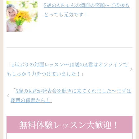
5歳のAちゃんの満面の笑顔〜ご挨拶も
とっても元気です！
「
1年ぶりの対面レッスン〜10歳のA君はオンラインで
もしっかり力をつけていました！
」
「
5歳のK君が発表会を聴きに来てくれました〜まずは
聴衆の練習から！
」
無料体験レッスン大歓迎！