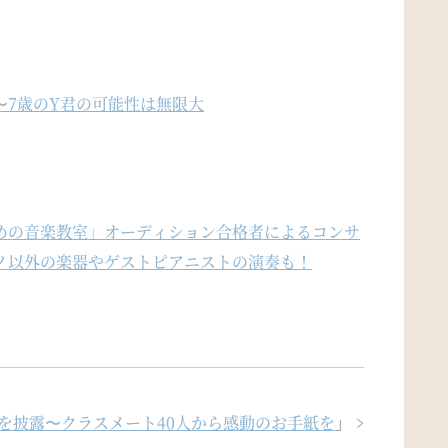
〜7歳のY君の可能性は無限大
めの音楽教室」オーディション合格者によるコンサ
ノ以外の楽器やゲストピアニストの演奏も！
を披露〜クラスメート40人から感動のお手紙を
」