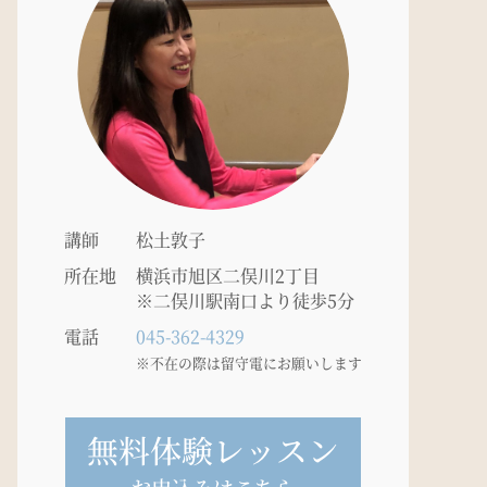
講師
松土敦子
所在地
横浜市旭区二俣川2丁目
※二俣川駅南口より徒歩5分
電話
045-362-4329
※不在の際は留守電にお願いします
無料体験レッスン