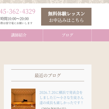
45
-
362
-
4329
無料体験レッスン
時間10:00〜20:00
お申込みはこちら
の際は留守電にお願いします
講師紹介
ブログ
最近のブログ
2026.7.20に横浜で発表会を
しました①〜小さな生徒さん
達の成長も嬉しかったです！
（2026年8月6日）