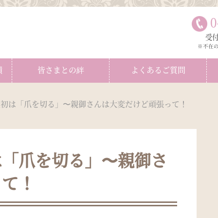
0
受付
※不在
績
皆さまとの絆
よくあるご質問
最初は「爪を切る」〜親御さんは大変だけど頑張って！
は「爪を切る」〜親御さ
って！