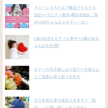
クイーンズスクエア横浜クリスマス
2021〜当ピアノ教室(横浜市旭区二俣
川)のNちゃんのメロディーが！
1歳のK君もピアノに夢中〜3歳のMち
ゃんが先生役⁉︎
ピアノの先生探しは大変②〜生徒さん
とご家族に寄り添う先生を
自分を知る事で成長できます〜「悩
む」って悪い事じゃありません