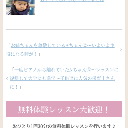
「
お姉ちゃんを尊敬しているAちゃん②〜いよいよ主
役になる時が！
」
「
一度ピアノから離れていたNちゃん③〜レッスンに
復帰して大学にも進学〜子供達に人気の保育士さん
に！
」
無料体験レッスン大歓迎！
おひとり1回30分の無料体験レッスンを行います♪