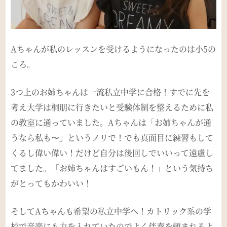
A
ちゃんが私のレッスンを受けるようになったのは小
5
の
ころ。
3
つ上のお姉ちゃんは一流私立中学に合格！すでに先を
考え大学は桐朋に行きたいと受験体制を整えるために私
の教室に通っていました。
A
ちゃんは「お姉ちゃんが通
うなら私も〜」というノリで！でも真面目に練習もして
くるし偉い偉い！だけど自分は後回しでいいって遠慮し
てました。「お姉ちゃんはすごいもん！」という気持ち
がとってもかわいい！
そしてA
ちゃんも希望の私立中学へ！カトリック系の学
校で音楽にも力を入れていたのでよく伴奏を頼まれるよ