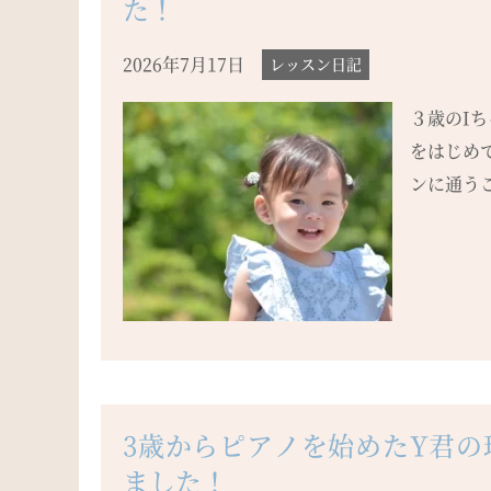
た！
2026年7月17日
レッスン日記
３歳のI
をはじめ
ンに通うこ
3歳からピアノを始めたY君
ました！