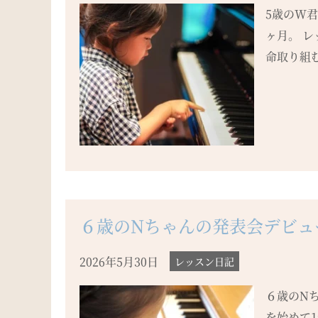
5歳のW
ヶ月。 
命取り組む
６歳のNちゃんの発表会デビュ
2026年5月30日
レッスン日記
６歳のN
を始めて1