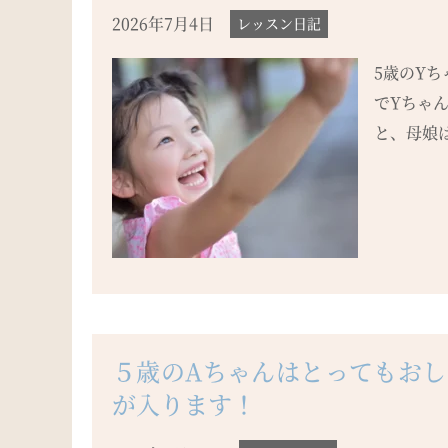
2026年7月4日
レッスン日記
5歳のY
でYちゃ
と、母娘は
５歳のAちゃんはとってもお
が入ります！