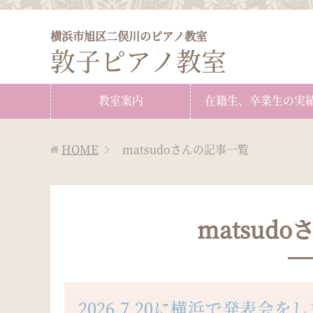
横浜市旭区二俣川のピアノ教室
敦子ピアノ教室
教室案内
在籍生、卒業生の実
HOME
matsudoさんの記事一覧
matsud
2026.7.20に横浜で発表