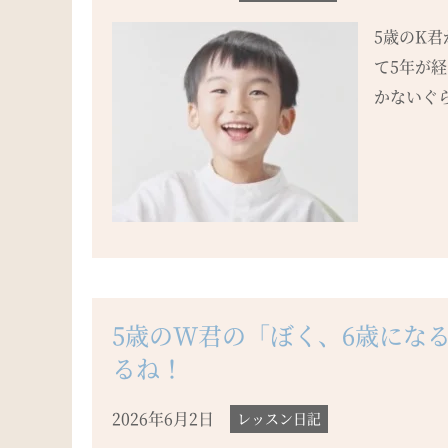
5歳のK
て5年が
かないぐら
5歳のW君の「ぼく、6歳にな
るね！
2026年6月2日
レッスン日記