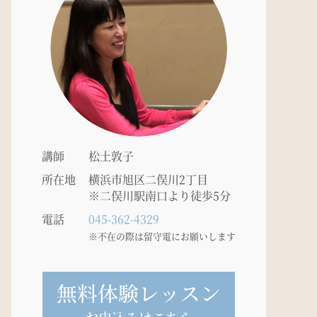
講師
松土敦子
所在地
横浜市旭区二俣川2丁目
※二俣川駅南口より徒歩5分
電話
045-362-4329
※不在の際は留守電にお願いします
無料体験レッスン