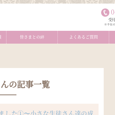
0
受付
※不在
績
皆さまとの絆
よくあるご質問
oさんの記事一覧
会をしました①〜小さな生徒さん達の成