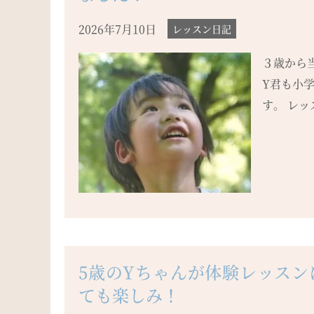
2026年7月10日
レッスン日記
３歳から
Y君も小
す。 レッ
5歳のYちゃんが体験レッス
ても楽しみ！