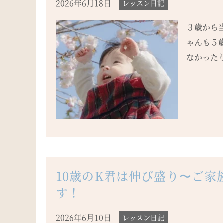
2026年6月18日
レッスン日記
３歳から
ゃんも５
なかったり
10歳のK君は伸び盛り〜ご
す！
2026年6月10日
レッスン日記