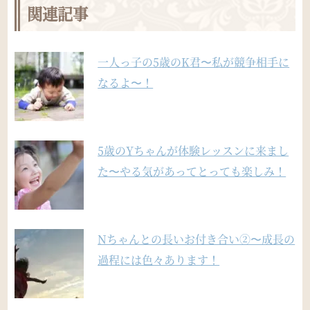
関連記事
一人っ子の5歳のK君〜私が競争相手に
なるよ〜！
5歳のYちゃんが体験レッスンに来まし
た〜やる気があってとっても楽しみ！
Nちゃんとの長いお付き合い②〜成長の
過程には色々あります！