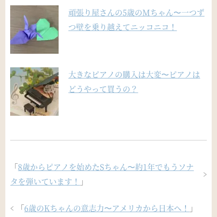
頑張り屋さんの5歳のMちゃん〜一つず
つ壁を乗り越えてニッコニコ！
大きなピアノの購入は大変〜ピアノは
どうやって買うの？
「
8歳からピアノを始めたSちゃん〜約1年でもうソナ
タを弾いています！
」
「
6歳のKちゃんの意志力〜アメリカから日本へ！
」